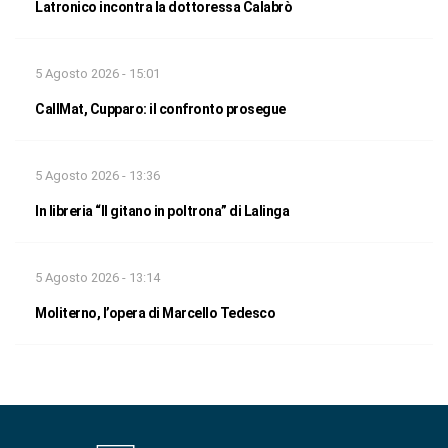
Latronico incontra la dottoressa Calabrò
5 Agosto 2026 - 15:01
CallMat, Cupparo: il confronto prosegue
5 Agosto 2026 - 13:36
In libreria “Il gitano in poltrona” di Lalinga
5 Agosto 2026 - 13:14
Moliterno, l’opera di Marcello Tedesco