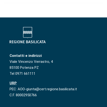
Contatti e indirizzi
Viale Vincenzo Verrastro, 4
85100 Potenza PZ
Tel 0971 661111
URP
PEC: AOO-giunta@cert.regione.basilicata.it
C.F. 80002950766