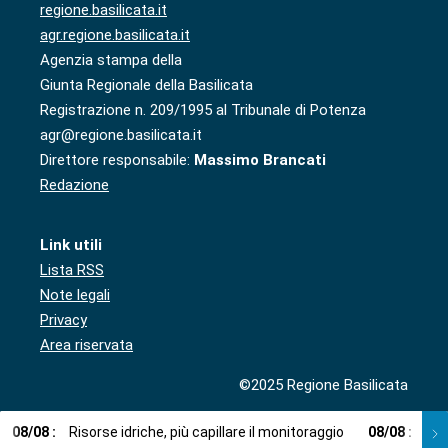
regione.basilicata.it
agr.regione.basilicata.it
Agenzia stampa della
Giunta Regionale della Basilicata
Registrazione n. 209/1995 al Tribunale di Potenza
agr@regione.basilicata.it
Direttore responsabile:
Massimo Brancati
Redazione
Link utili
Lista RSS
Note legali
Privacy
Area riservata
©2025 Regione Basilicata
08
/
08
:
Risorse idriche, più capillare il monitoraggio
08
/
08
:
Cup