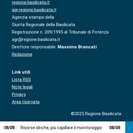
regione.basilicata.it
agr.regione.basilicata.it
Agenzia stampa della
Giunta Regionale della Basilicata
Registrazione n. 209/1995 al Tribunale di Potenza
agr@regione.basilicata.it
Direttore responsabile:
Massimo Brancati
Redazione
Link utili
Lista RSS
Note legali
Privacy
Area riservata
©2025 Regione Basilicata
08
/
08
:
Risorse idriche, più capillare il monitoraggio
08
/
08
:
Cup