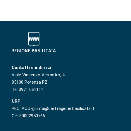
Contatti e indirizzi
Viale Vincenzo Verrastro, 4
85100 Potenza PZ
Tel 0971 661111
URP
PEC: AOO-giunta@cert.regione.basilicata.it
C.F. 80002950766