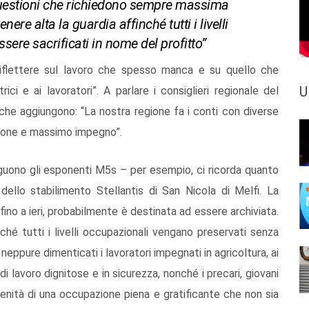
 questioni che richiedono sempre massima
e alta la guardia affinché tutti i livelli
ere sacrificati in nome del profitto”
riflettere sul lavoro che spesso manca e su quello che
U
ici e ai lavoratori”. A parlare i consiglieri regionale del
 che aggiungono: “La nostra regione fa i conti con diverse
ione e massimo impegno”.
eguono gli esponenti M5s – per esempio, ci ricorda quanto
tà dello stabilimento Stellantis di San Nicola di Melfi. La
ino a ieri, probabilmente è destinata ad essere archiviata.
ché tutti i livelli occupazionali vengano preservati senza
neppure dimenticati i lavoratori impegnati in agricoltura, ai
 lavoro dignitose e in sicurezza, nonché i precari, giovani
renità di una occupazione piena e gratificante che non sia