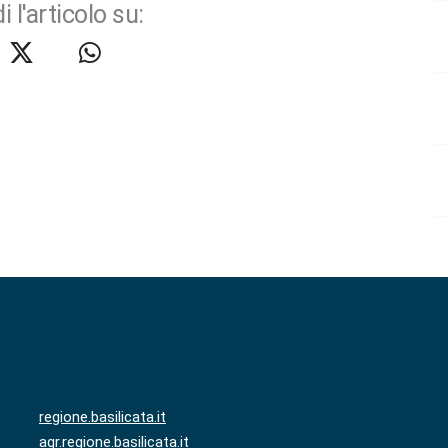
i l'articolo su:
regione.basilicata.it
agr.regione.basilicata.it