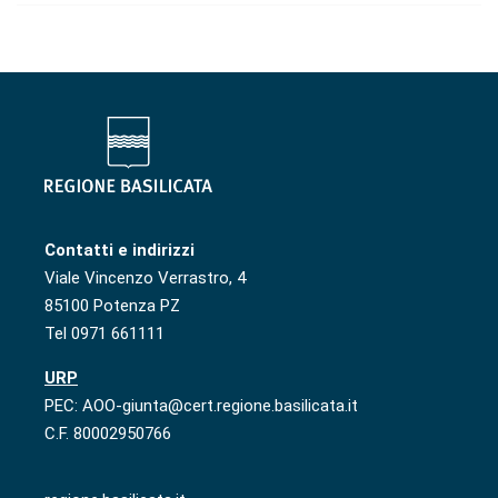
Contatti e indirizzi
Viale Vincenzo Verrastro, 4
85100 Potenza PZ
Tel 0971 661111
URP
PEC: AOO-giunta@cert.regione.basilicata.it
C.F. 80002950766