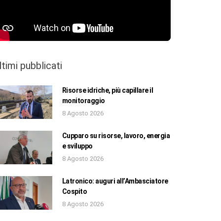
ltimi pubblicati
Risorse idriche, più capillare il
monitoraggio
8 Agosto 2026
Cupparo su risorse, lavoro, energia
e sviluppo
8 Agosto 2026
Latronico: auguri all’Ambasciatore
Cospito
8 Agosto 2026