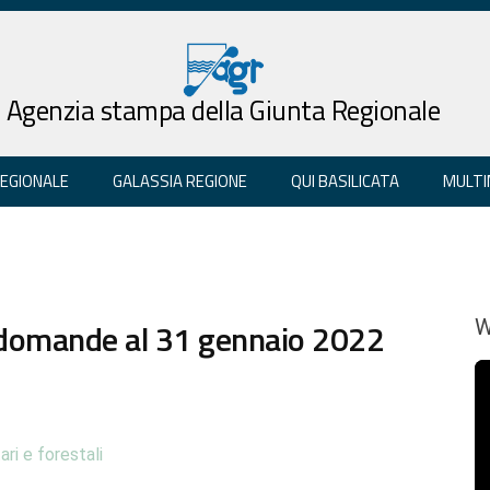
Agenzia stampa della Giunta Regionale
REGIONALE
GALASSIA REGIONE
QUI BASILICATA
MULTI
 domande al 31 gennaio 2022
W
ari e forestali