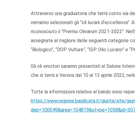
Attraverso una graduatoria che terrà conto sia degl
verranno selezionati gli “oli lucani d’eccellenza”. 
riconosciuto il “Premio Olivarum 2021-2022”. Nell
assegnate al migliore delle seguenti categorie co
“Biologico”, “DOP Vulture”, “IGP Olio Lucano” e “
Gli oli vincitori saranno presentati al Salone Inte
che si terrà a Verona dal 10 al 13 aprile 2022, nel
Tutte le informazioni relative al bando sono reperi
https://www.regione.basilicata.it/giunta/site/gi
dep=100049&area=104819&otype=1058&id=30