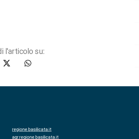
i l'articolo su:
regione.basilicata.it
agr.regione.basilicata.it