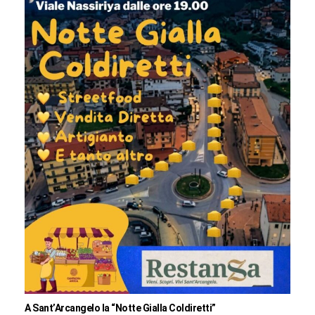
A Sant’Arcangelo la “Notte Gialla Coldiretti”