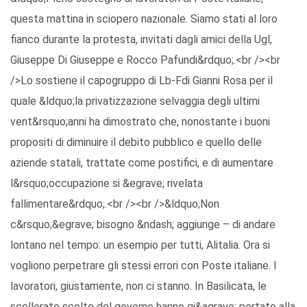
questa mattina in sciopero nazionale. Siamo stati al loro
fianco durante la protesta, invitati dagli amici della Ugl,
Giuseppe Di Giuseppe e Rocco Pafundi&rdquo;.<br /><br
/>Lo sostiene il capogruppo di Lb-Fdi Gianni Rosa per il
quale &ldquo;la privatizzazione selvaggia degli ultimi
vent&rsquo;anni ha dimostrato che, nonostante i buoni
propositi di diminuire il debito pubblico e quello delle
aziende statali, trattate come postifici, e di aumentare
l&rsquo;occupazione si &egrave; rivelata
fallimentare&rdquo;.<br /><br />&ldquo;Non
c&rsquo;&egrave; bisogno &ndash; aggiunge – di andare
lontano nel tempo: un esempio per tutti, Alitalia. Ora si
vogliono perpetrare gli stessi errori con Poste italiane. I
lavoratori, giustamente, non ci stanno. In Basilicata, le
scellerate scelte del governo hanno gi&agrave; portato alla