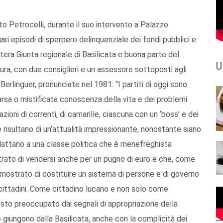
o Petrocelli, durante il suo intervento a Palazzo
i episodi di sperpero delinquenziale dei fondi pubblici e
intera Giunta regionale di Basilicata e buona parte del
U
tura, con due consiglieri e un assessore sottoposti agli
o Berlinguer, pronunciate nel 1981: “I partiti di oggi sono
arsa o mistificata conoscenza della vita e dei problemi
ioni di correnti, di camarille, ciascuna con un ‘boss’ e dei
e risultano di un’attualità impressionante, nonostante siano
adattano a una classe politica che è menefreghista
strato di vendersi anche per un pugno di euro e che, come
dimostrato di costituire un sistema di persone e di governo
 cittadini. Come cittadino lucano e non solo come
sto preoccupato dai segnali di appropriazione della
 giungono dalla Basilicata, anche con la complicità dei