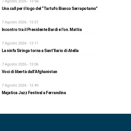
7 Agosto 2026 - 13:58
Una call per il logo del “Tartufo Bianco Serrapotamo”
7 Agosto 2026 - 13:57
Incontro tra il Presidente Bardi e l’on. Mattia
7 Agosto 2026 - 13:11
La ninfa Siringa torna a Sant’Ilario di Atella
7 Agosto 2026 - 13:06
Voci di libertà dall’Afghanistan
7 Agosto 2026 - 12:49
Majatica Jazz Festival a Ferrandina