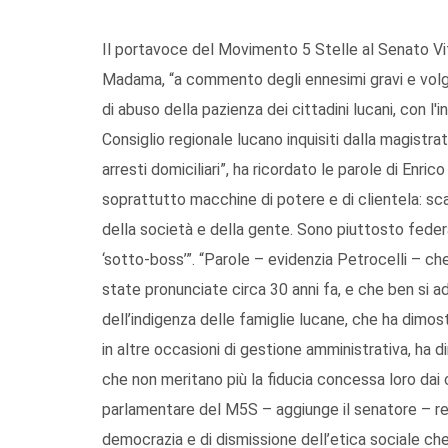
Il portavoce del Movimento 5 Stelle al Senato Vit
Madama, “a commento degli ennesimi gravi e volgar
di abuso della pazienza dei cittadini lucani, con l'
Consiglio regionale lucano inquisiti dalla magistra
arresti domiciliari”, ha ricordato le parole di Enric
soprattutto macchine di potere e di clientela: sc
della società e della gente. Sono piuttosto federaz
‘sotto-boss’”. “Parole – evidenzia Petrocelli – ch
state pronunciate circa 30 anni fa, e che ben si 
dell’indigenza delle famiglie lucane, che ha dimo
in altre occasioni di gestione amministrativa, ha 
che non meritano più la fiducia concessa loro dai
parlamentare del M5S – aggiunge il senatore – re
democrazia e di dismissione dell’etica sociale che