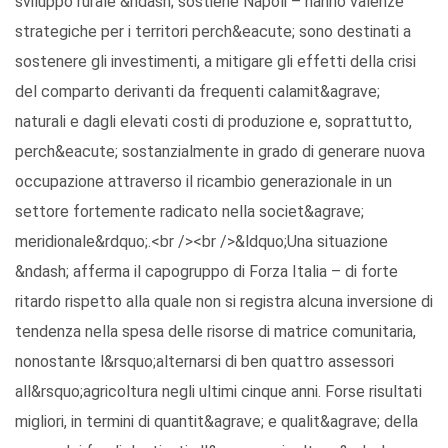
sviluppo rurale &ndash; sostiene Napoli – hanno valenze
strategiche per i territori perch&eacute; sono destinati a
sostenere gli investimenti, a mitigare gli effetti della crisi
del comparto derivanti da frequenti calamit&agrave;
naturali e dagli elevati costi di produzione e, soprattutto,
perch&eacute; sostanzialmente in grado di generare nuova
occupazione attraverso il ricambio generazionale in un
settore fortemente radicato nella societ&agrave;
meridionale&rdquo;.<br /><br />&ldquo;Una situazione
&ndash; afferma il capogruppo di Forza Italia – di forte
ritardo rispetto alla quale non si registra alcuna inversione di
tendenza nella spesa delle risorse di matrice comunitaria,
nonostante l&rsquo;alternarsi di ben quattro assessori
all&rsquo;agricoltura negli ultimi cinque anni. Forse risultati
migliori, in termini di quantit&agrave; e qualit&agrave; della