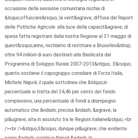
occasione della sessione comunitaria rischia di
&lsquo;offuscare&rsquo; la verit&agrave; diffusa dal Report
delle Politiche Agricole: alla luce della capacit&agrave; di
spesa fatta registrare dalla nostra Regione al 31 maggio di
quest&rsquo;anno, rischiamo di restituire a Bruxelles&nbsp;
oltre 94 milioni di euro destinati alla Basilicata dal
Programma di Sviluppo Rurale 2007-2013&rdquo;. E&rsquo;
quanto sostiene il capogruppo consiliare di Forza Italia,
Michele Napoli, il quale sottolinea che &ldquo;in
percentuale si tratta del 24,46 per cento del fondo
complessivo, una percentuale di fondi a disimpegno
automatico che &ndash; precisa &ndash; &egrave; la
pi&ugrave; alta in assoluto tra le Regioni italiane&rdquo;.<br
/><br />&ldquo;E&rsquo; dunque pi&ugrave; che evidente
come &ndash; continua Napoli &ndash; la