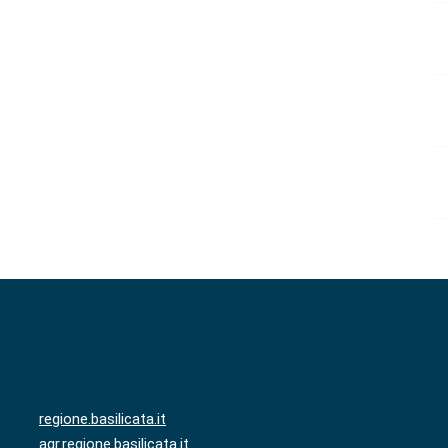
regione.basilicata.it
agr.regione.basilicata.it