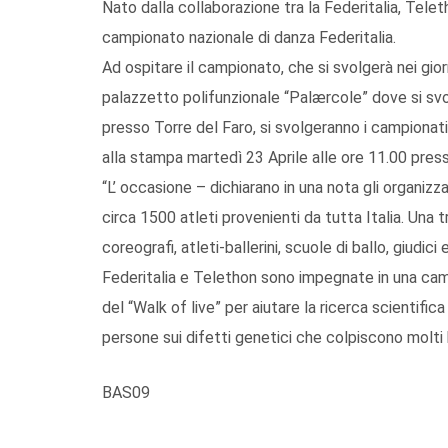
Nato dalla collaborazione tra la Federitalia, Teleth
campionato nazionale di danza Federitalia.
Ad ospitare il campionato, che si svolgerà nei giorn
palazzetto polifunzionale “Palærcole” dove si svo
presso Torre del Faro, si svolgeranno i campionat
alla stampa martedì 23 Aprile alle ore 11.00 press
“L’ occasione – dichiarano in una nota gli organizza
circa 1500 atleti provenienti da tutta Italia. Una t
coreografi, atleti-ballerini, scuole di ballo, giudici
Federitalia e Telethon sono impegnate in una camp
del “Walk of live” per aiutare la ricerca scientific
persone sui difetti genetici che colpiscono molti 
BAS09