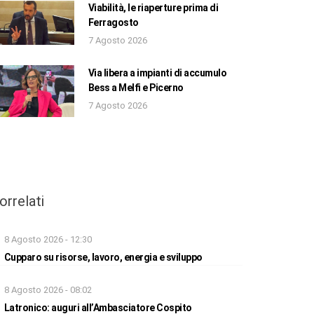
Viabilità, le riaperture prima di
Ferragosto
7 Agosto 2026
Via libera a impianti di accumulo
Bess a Melfi e Picerno
7 Agosto 2026
orrelati
8 Agosto 2026 - 12:30
Cupparo su risorse, lavoro, energia e sviluppo
8 Agosto 2026 - 08:02
Latronico: auguri all’Ambasciatore Cospito