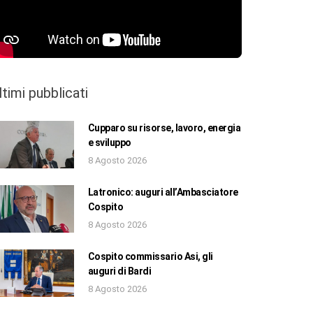
ltimi pubblicati
Cupparo su risorse, lavoro, energia
e sviluppo
8 Agosto 2026
Latronico: auguri all’Ambasciatore
Cospito
8 Agosto 2026
Cospito commissario Asi, gli
auguri di Bardi
8 Agosto 2026