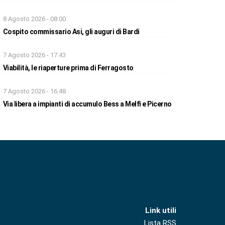
8 Agosto 2026 - 08:00
Cospito commissario Asi, gli auguri di Bardi
7 Agosto 2026 - 17:43
Viabilità, le riaperture prima di Ferragosto
7 Agosto 2026 - 16:48
Via libera a impianti di accumulo Bess a Melfi e Picerno
Link utili
Lista RSS