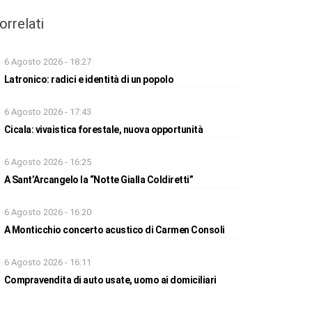
orrelati
6 Agosto 2026 - 18:27
Latronico: radici e identità di un popolo
6 Agosto 2026 - 17:43
Cicala: vivaistica forestale, nuova opportunità
6 Agosto 2026 - 16:25
A Sant’Arcangelo la “Notte Gialla Coldiretti”
6 Agosto 2026 - 16:20
A Monticchio concerto acustico di Carmen Consoli
6 Agosto 2026 - 16:11
Compravendita di auto usate, uomo ai domiciliari