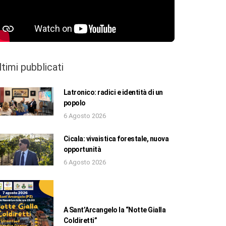
ltimi pubblicati
Latronico: radici e identità di un
popolo
6 Agosto 2026
Cicala: vivaistica forestale, nuova
opportunità
6 Agosto 2026
A Sant’Arcangelo la “Notte Gialla
Coldiretti”