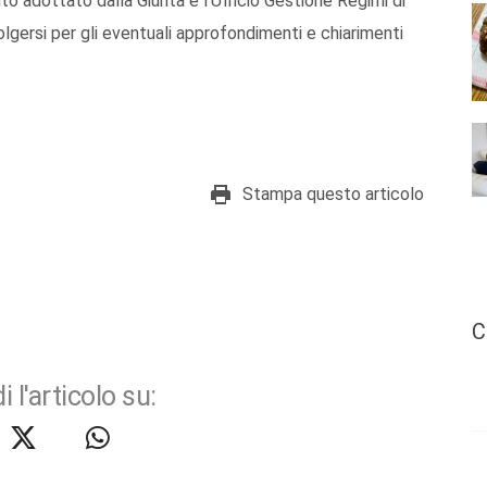
o adottato dalla Giunta è l’Ufficio Gestione Regimi di
olgersi per gli eventuali approfondimenti e chiarimenti
Stampa questo articolo
C
i l'articolo su: