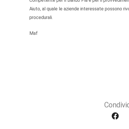
Competente per il Bando Pia e per il provvediment
Aiuto, al quale le aziende interessate possono riv
procedurali.
Maf
Condivid