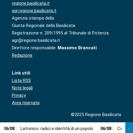
regione.basilicata.it
agr.regione.basilicata.it
Agenzia stampa della
Giunta Regionale della Basilicata
Registrazione n. 209/1995 al Tribunale di Potenza
agr@regione.basilicata.it
Direttore responsabile:
Massimo Brancati
Redazione
Link utili
Lista RSS
Note legali
Privacy
Area riservata
©2025 Regione Basilicata
06
/
08
:
Latronico: radici e identità di un popolo
06
/
08
:
Cicala: 