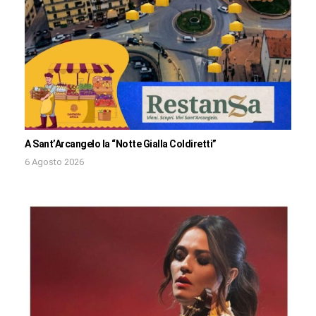
A Sant’Arcangelo la “Notte Gialla Coldiretti”
6 Agosto 2026