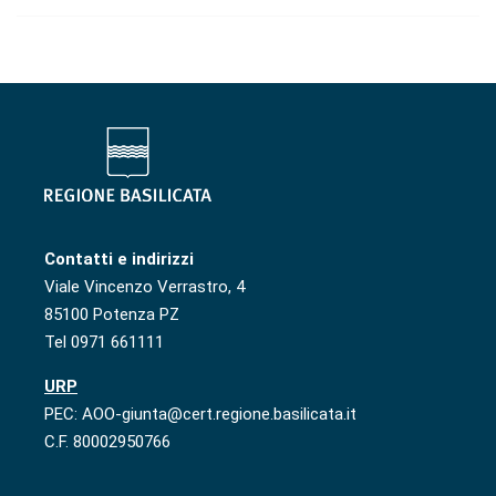
Contatti e indirizzi
Viale Vincenzo Verrastro, 4
85100 Potenza PZ
Tel 0971 661111
URP
PEC: AOO-giunta@cert.regione.basilicata.it
C.F. 80002950766