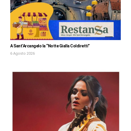
A Sant’Arcangelo la “Notte Gialla Coldiretti”
6 Agosto 2026