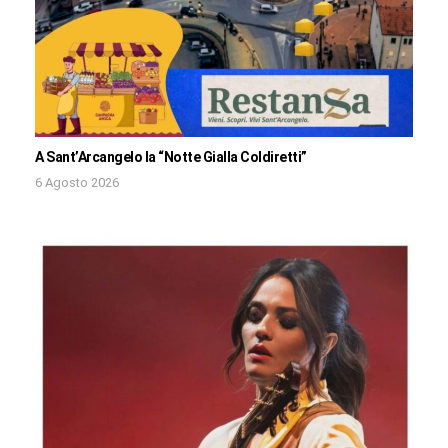
A Sant’Arcangelo la “Notte Gialla Coldiretti”
6 Agosto 2026