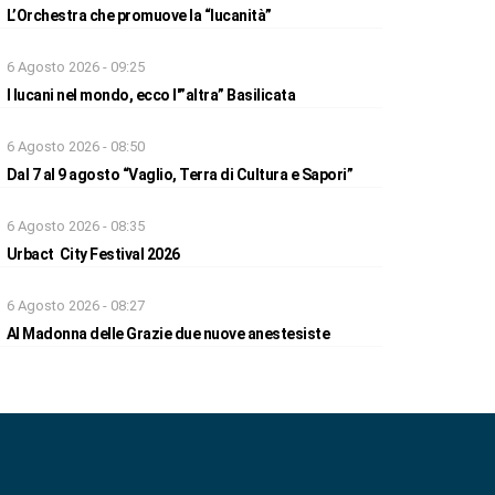
L’Orchestra che promuove la “lucanità”
6 Agosto 2026 - 09:25
I lucani nel mondo, ecco l'”altra” Basilicata
6 Agosto 2026 - 08:50
Dal 7 al 9 agosto “Vaglio, Terra di Cultura e Sapori”
6 Agosto 2026 - 08:35
Urbact City Festival 2026
6 Agosto 2026 - 08:27
Al Madonna delle Grazie due nuove anestesiste