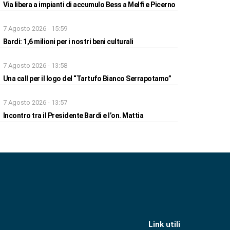
Via libera a impianti di accumulo Bess a Melfi e Picerno
7 Agosto 2026 - 15:59
Bardi: 1,6 milioni per i nostri beni culturali
7 Agosto 2026 - 13:58
Una call per il logo del “Tartufo Bianco Serrapotamo”
7 Agosto 2026 - 13:57
Incontro tra il Presidente Bardi e l’on. Mattia
Link utili