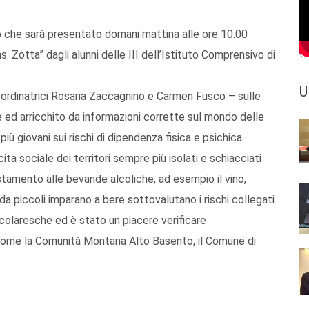
tto che sarà presentato domani mattina alle ore 10.00
 Zotta” dagli alunni delle III dell’Istituto Comprensivo di
U
oordinatrici Rosaria Zaccagnino e Carmen Fusco – sulle
e ed arricchito da informazioni corrette sul mondo delle
iù giovani sui rischi di dipendenza fisica e psichica
cita sociale dei territori sempre più isolati e schiacciati
stamento alle bevande alcoliche, ad esempio il vino,
n da piccoli imparano a bere sottovalutano i rischi collegati
scolaresche ed è stato un piacere verificare
i come la Comunità Montana Alto Basento, il Comune di