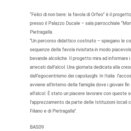
“Felici di non bere: la favola di Orfeo” è il proge
presso il Palazzo Ducale – sala parrocchiale “Mons.
Pietragalla.
“Un percorso didattico costruito – spiegano le c
sequenze della favola rivisitata in modo piacevol
bevande alcoliche. Il progetto mira ad informare i p
arrecati dall’alcol. Una giornata dedicata alla cres
dall’egocentrismo dei capoluoghi. In Italia l’acco
avviene all’interno della famiglia dove i giovani fi
all’alcol. È stato un piacere lavorare con queste 
l’apprezzamento da parte delle Istituzioni local
Filiano e di Pietragalla”.
BAS09