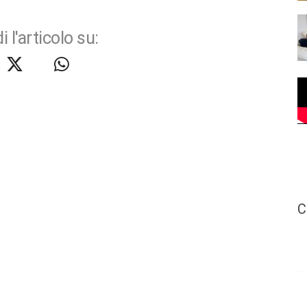
i l'articolo su:
C