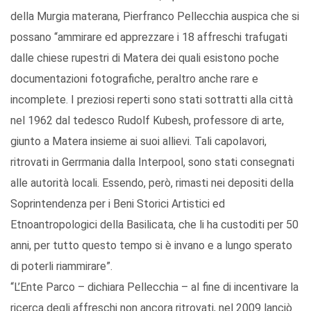
della Murgia materana, Pierfranco Pellecchia auspica che si
possano “ammirare ed apprezzare i 18 affreschi trafugati
dalle chiese rupestri di Matera dei quali esistono poche
documentazioni fotografiche, peraltro anche rare e
incomplete. I preziosi reperti sono stati sottratti alla città
nel 1962 dal tedesco Rudolf Kubesh, professore di arte,
giunto a Matera insieme ai suoi allievi. Tali capolavori,
ritrovati in Gerrmania dalla Interpool, sono stati consegnati
alle autorità locali. Essendo, però, rimasti nei depositi della
Soprintendenza per i Beni Storici Artistici ed
Etnoantropologici della Basilicata, che li ha custoditi per 50
anni, per tutto questo tempo si è invano e a lungo sperato
di poterli riammirare”.
“L’Ente Parco – dichiara Pellecchia – al fine di incentivare la
ricerca degli affreschi non ancora ritrovati, nel 2009 lanciò