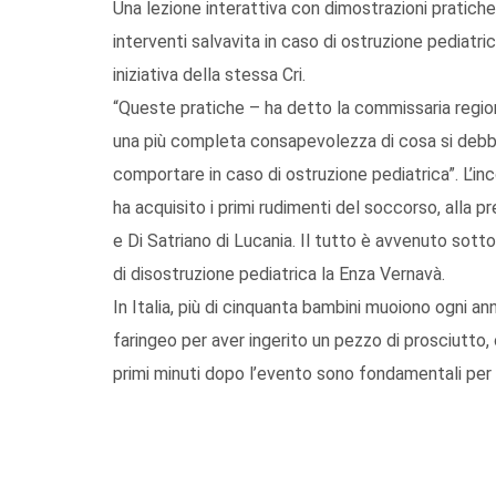
Una lezione interattiva con dimostrazioni pratiche,
interventi salvavita in caso di ostruzione pediatri
iniziativa della stessa Cri.
“Queste pratiche – ha detto la commissaria region
una più completa consapevolezza di cosa si debba
comportare in caso di ostruzione pediatrica”. L’in
ha acquisito i primi rudimenti del soccorso, alla pres
e Di Satriano di Lucania. Il tutto è avvenuto sott
di disostruzione pediatrica la Enza Vernavà.
In Italia, più di cinquanta bambini muoiono ogni an
faringeo per aver ingerito un pezzo di prosciutto,
primi minuti dopo l’evento sono fondamentali per sa