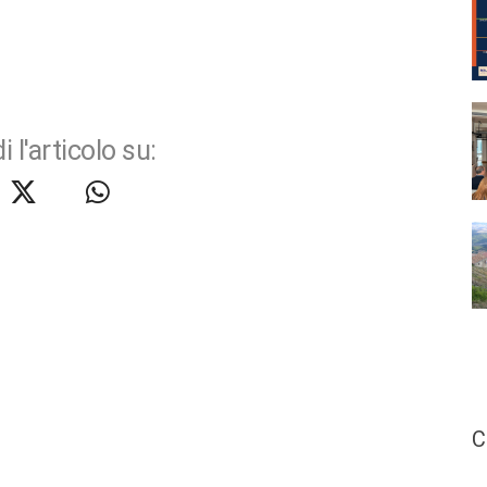
i l'articolo su:
C