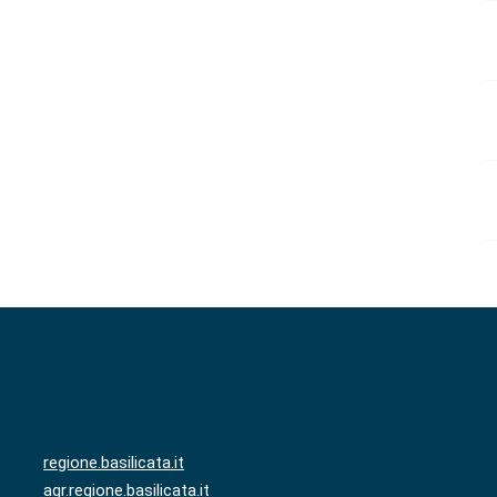
regione.basilicata.it
agr.regione.basilicata.it