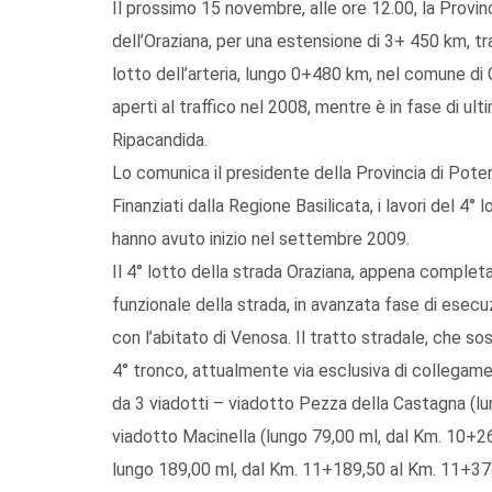
Il prossimo 15 novembre, alle ore 12.00, la Provinci
dell’Oraziana, per una estensione di 3+ 450 km, tra
lotto dell’arteria, lungo 0+480 km, nel comune di Gi
aperti al traffico nel 2008, mentre è in fase di ultim
Ripacandida.
Lo comunica il presidente della Provincia di Poten
Finanziati dalla Regione Basilicata, i lavori del 4° 
hanno avuto inizio nel settembre 2009.
Il 4° lotto della strada Oraziana, appena completato
funzionale della strada, in avanzata fase di ese
con l’abitato di Venosa. Il tratto stradale, che so
4° tronco, attualmente via esclusiva di collegam
da 3 viadotti – viadotto Pezza della Castagna (l
viadotto Macinella (lungo 79,00 ml, dal Km. 10+2
lungo 189,00 ml, dal Km. 11+189,50 al Km. 11+37