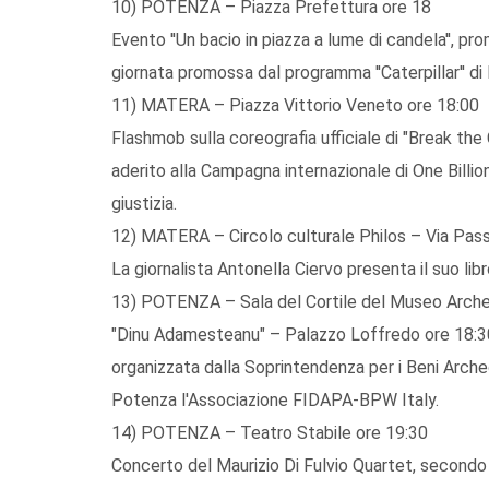
10) POTENZA – Piazza Prefettura ore 18
Evento ''Un bacio in piazza a lume di candela'', p
giornata promossa dal programma ''Caterpillar'' di R
11) MATERA – Piazza Vittorio Veneto ore 18:00
Flashmob sulla coreografia ufficiale di "Break t
aderito alla Campagna internazionale di One Billio
giustizia.
12) MATERA – Circolo culturale Philos – Via Passa
La giornalista Antonella Ciervo presenta il suo libro
13) POTENZA – Sala del Cortile del Museo Arche
"Dinu Adamesteanu" – Palazzo Loffredo ore 18:30
organizzata dalla Soprintendenza per i Beni Archeo
Potenza l'Associazione FIDAPA-BPW Italy.
14) POTENZA – Teatro Stabile ore 19:30
Concerto del Maurizio Di Fulvio Quartet, second