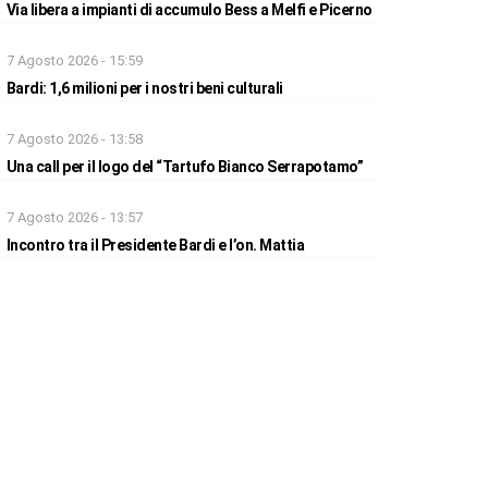
Via libera a impianti di accumulo Bess a Melfi e Picerno
7 Agosto 2026 - 15:59
Bardi: 1,6 milioni per i nostri beni culturali
7 Agosto 2026 - 13:58
Una call per il logo del “Tartufo Bianco Serrapotamo”
7 Agosto 2026 - 13:57
Incontro tra il Presidente Bardi e l’on. Mattia