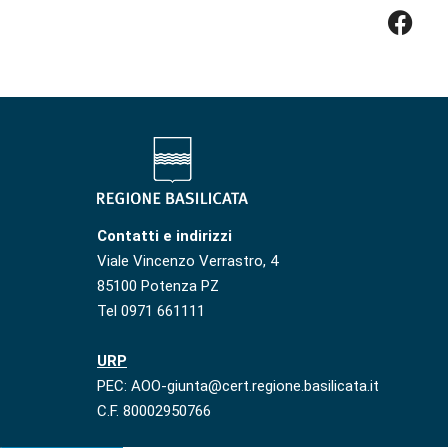
Contatti e indirizzi
Viale Vincenzo Verrastro, 4
85100 Potenza PZ
Tel 0971 661111
URP
PEC: AOO-giunta@cert.regione.basilicata.it
C.F. 80002950766