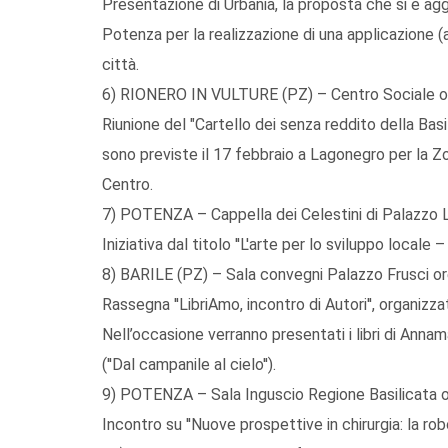
Presentazione di Urbania, la proposta che si è 
Potenza per la realizzazione di una applicazione (
città.
6) RIONERO IN VULTURE (PZ) – Centro Sociale o
Riunione del "Cartello dei senza reddito della Basil
sono previste il 17 febbraio a Lagonegro per la Zo
Centro.
7) POTENZA – Cappella dei Celestini di Palazzo 
Iniziativa dal titolo ''L'arte per lo sviluppo locale 
8) BARILE (PZ) – Sala convegni Palazzo Frusci o
Rassegna ''LibriAmo, incontro di Autori'', organiz
Nell’occasione verranno presentati i libri di Annamar
(''Dal campanile al cielo'').
9) POTENZA – Sala Inguscio Regione Basilicata 
Incontro su ''Nuove prospettive in chirurgia: la ro