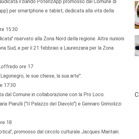
aggiudicata il bando PotenzApp promosso dal Comune di
app) per smartphone e tablet, dedicata alla vita della
re 15:30
icata" riservato alla Zona Nord della regione. Altre riunioni
na Sud; e per il 21 febbraio a Laurenzana per la Zona
Loffredo ore 17
– Lagonegro, le sue chiese, la sua arte''.
re 17:30
C
zata dal Comune in collaborazione con la Pro Loco.
ia Piarulli (''Il Palazzo del Diavolo'') e Gennaro Grimolizzi
ore 18
botica'', promosso dal circolo culturale Jacques Maritain.