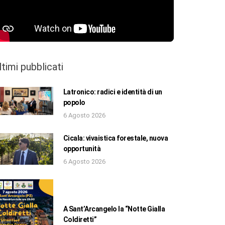
ltimi pubblicati
Latronico: radici e identità di un
popolo
6 Agosto 2026
Cicala: vivaistica forestale, nuova
opportunità
6 Agosto 2026
A Sant’Arcangelo la “Notte Gialla
Coldiretti”