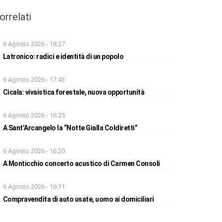
orrelati
6 Agosto 2026 - 18:27
Latronico: radici e identità di un popolo
6 Agosto 2026 - 17:43
Cicala: vivaistica forestale, nuova opportunità
6 Agosto 2026 - 16:25
A Sant’Arcangelo la “Notte Gialla Coldiretti”
6 Agosto 2026 - 16:20
A Monticchio concerto acustico di Carmen Consoli
6 Agosto 2026 - 16:11
Compravendita di auto usate, uomo ai domiciliari