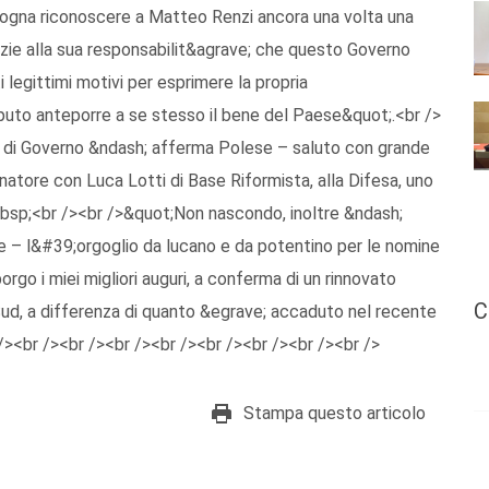
isogna riconoscere a Matteo Renzi ancora una volta una
azie alla sua responsabilit&agrave; che questo Governo
egittimi motivi per esprimere la propria
aputo anteporre a se stesso il bene del Paese&quot;.<br />
a di Governo &ndash; afferma Polese – saluto con grande
natore con Luca Lotti di Base Riformista, alla Difesa, uno
nbsp;<br /><br />&quot;Non nascondo, inoltre &ndash;
le – l&#39;orgoglio da lucano e da potentino per le nomine
go i miei migliori auguri, a conferma di un rinnovato
C
Sud, a differenza di quanto &egrave; accaduto nel recente
/><br /><br /><br /><br /><br /><br /><br /><br />
Stampa questo articolo