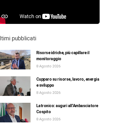
ltimi pubblicati
Risorse idriche, più capillare il
monitoraggio
8 Agosto 2026
Cupparo su risorse, lavoro, energia
e sviluppo
8 Agosto 2026
Latronico: auguri all’Ambasciatore
Cospito
8 Agosto 2026