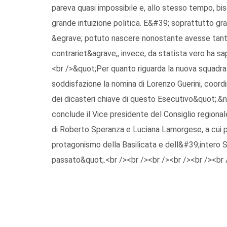
pareva quasi impossibile e, allo stesso tempo, b
grande intuizione politica. E&#39; soprattutto gr
&egrave; potuto nascere nonostante avesse tanti l
contrariet&agrave;, invece, da statista vero ha s
<br />&quot;Per quanto riguarda la nuova squadr
soddisfazione la nomina di Lorenzo Guerini, coordi
dei dicasteri chiave di questo Esecutivo&quot;.&
conclude il Vice presidente del Consiglio regiona
di Roberto Speranza e Luciana Lamorgese, a cui por
protagonismo della Basilicata e dell&#39;intero 
passato&quot;.<br /><br /><br /><br /><br /><br 