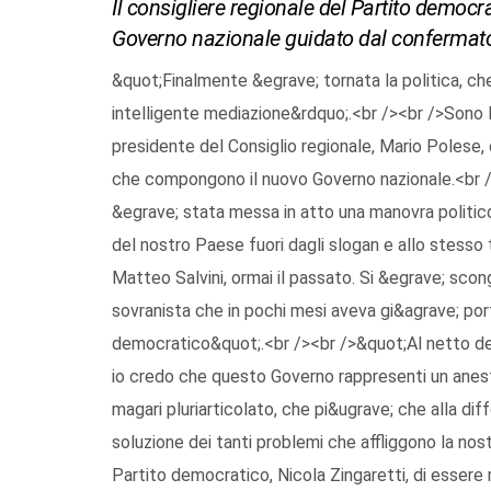
Il consigliere regionale del Partito democr
Governo nazionale guidato dal confermato
&quot;Finalmente &egrave; tornata la politica, ch
intelligente mediazione&rdquo;.<br /><br />Sono l
presidente del Consiglio regionale, Mario Polese,
che compongono il nuovo Governo nazionale.<br /
&egrave; stata messa in atto una manovra politico
del nostro Paese fuori dagli slogan e allo stesso
Matteo Salvini, ormai il passato. Si &egrave; scong
sovranista che in pochi mesi aveva gi&agrave; por
democratico&quot;.<br /><br />&quot;Al netto del
io credo che questo Governo rappresenti un aneste
magari pluriarticolato, che pi&ugrave; che alla di
soluzione dei tanti problemi che affliggono la nos
Partito democratico, Nicola Zingaretti, di essere r