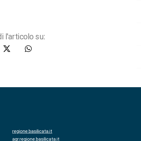
i l'articolo su:
regione.basilicata.it
agr.regione.basilicata.it