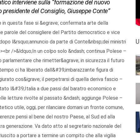
atico interviene sulla “formazione del nuovo
 presidente del Consiglio, Giuseppe Conte”
e in questa fase si &egrave; confermata arte della
e parole del consigliere del Partito democratico e vice
U
 dopo l&rsquo;annuncio da parte di Conte&nbsp;dei ministri
><br />&ldquo;In un colpo solo &ndash; continua Polese –
 parlamentare che rimetter&agrave; in sicurezza il futuro
 tempo ci ha liberato dall&#39;imbarazzante figura di
iurato cos&igrave; il perpetrarsi di quella deriva fascio –
tato l&#39;Italia a due passi dal baratro economico e
le letture rivolte al passato &ndash; aggiunge Polese –
tico utile, oggi, per rilanciare domani un fronte comune,
fferenze pensi al bene del nostro Paese, al Sud ed alla
tra generazione. Va dato atto al segretario nazionale del
iuscito a portare a termine un compito che alla vigilia