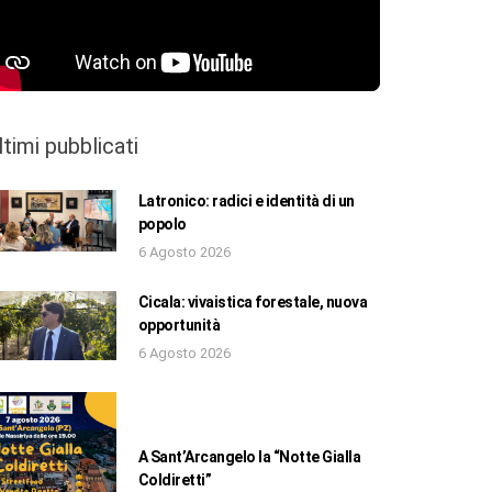
ltimi pubblicati
Latronico: radici e identità di un
popolo
6 Agosto 2026
Cicala: vivaistica forestale, nuova
opportunità
6 Agosto 2026
A Sant’Arcangelo la “Notte Gialla
Coldiretti”