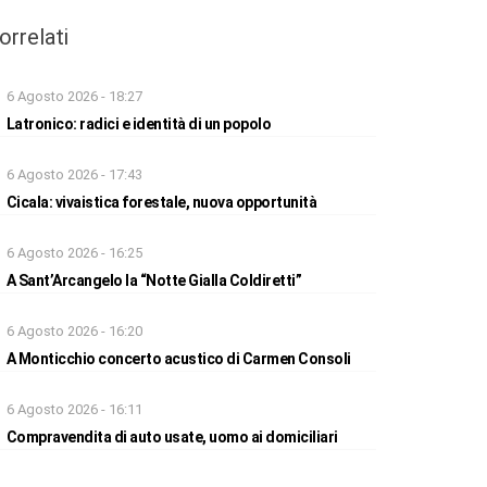
orrelati
6 Agosto 2026 - 18:27
Latronico: radici e identità di un popolo
6 Agosto 2026 - 17:43
Cicala: vivaistica forestale, nuova opportunità
6 Agosto 2026 - 16:25
A Sant’Arcangelo la “Notte Gialla Coldiretti”
6 Agosto 2026 - 16:20
A Monticchio concerto acustico di Carmen Consoli
6 Agosto 2026 - 16:11
Compravendita di auto usate, uomo ai domiciliari