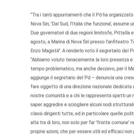
“Tra i tanti appuntamenti che il Pd ha organizzato
Nova Siri, 'Dal Sud, l'Italia che funziona', assume 
Due governatori di due regioni limitrofe, Pittella
agosto, a Marina di Nova Siri presso l'anfiteatro T
Enzo Magistà". A renderlo noto il segretario del P
“Abbiamo voluto tenacemente la loro presenza e li
tempo problematico, ma anche decisivo, per il M
aggiunge il segretario del Pd – denuncia una cre
fare oggetto di una direzione nazionale dedicata
nostre comunità e a chi le rappresenta spetti un
saper aggredire e sciogliere alcuni nodi struttura
classi dirigenti tutte, ed in particolare quelle po
alta tra di loro, non solo per far 'fronte comune' 
proprie azioni, che per essere utili ed efficaci n