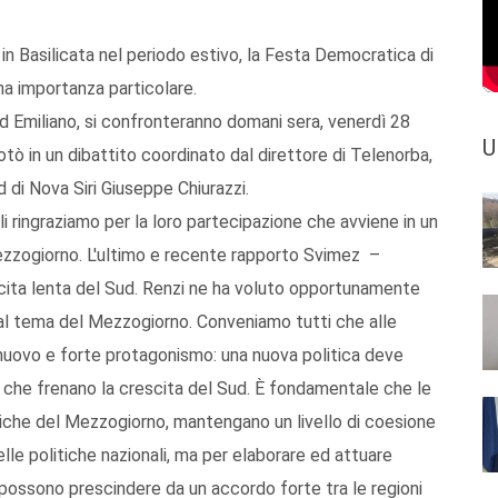
 in Basilicata nel periodo estivo, la Festa Democratica di
una importanza particolare.
 ed Emiliano, si confronteranno domani sera, venerdì 28
U
otò in un dibattito coordinato dal direttore di Telenorba,
d di Nova Siri Giuseppe Chiurazzi.
 ringraziamo per la loro partecipazione che avviene in un
ezzogiorno. L'ultimo e recente rapporto Svimez –
scita lenta del Sud. Renzi ne ha voluto opportunamente
 al tema del Mezzogiorno. Conveniamo tutti che alle
 nuovo e forte protagonismo: una nuova politica deve
li che frenano la crescita del Sud. È fondamentale che le
litiche del Mezzogiorno, mantengano un livello di coesione
nelle politiche nazionali, ma per elaborare ed attuare
on possono prescindere da un accordo forte tra le regioni