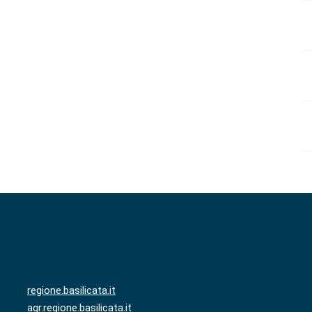
regione.basilicata.it
agr.regione.basilicata.it