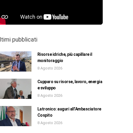
ltimi pubblicati
Risorse idriche, più capillare il
monitoraggio
8 Agosto 2026
Cupparo su risorse, lavoro, energia
e sviluppo
8 Agosto 2026
Latronico: auguri all’Ambasciatore
Cospito
8 Agosto 2026