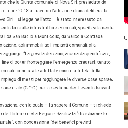
iesta che la Giunta comunale di Nova Siri, presieduta dal
 ottobre 2018 attraverso l’adozione di una delibera, la
va Siri – si legge nell’atto – è stato interessato da
enti danni alle infrastrutture comunali, specificatamente
rali da San Basile a Monticello, da Salice a Contrada
U
lazione, agli immobili, agli impianti comunali, alla
i aggiunge: “La gravità dei danni, ancora da quantificare,
al fine di poter fronteggiare l’emergenza creatasi, tenuto
omunale sono state adottate misure a tutela della
 impiego di mezzi per raggiungere le diverse case sparse,
ione civile (C.O.C.) per la gestione degli eventi derivanti
rovazione, con la quale – fa sapere il Comune – si chiede
o dell’Interno e alla Regione Basilicata “di dichiarare lo
omunale”, con concessione “dei benefici previsti