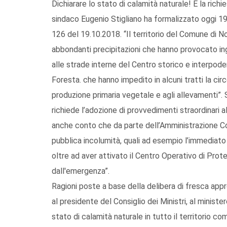
Dichiarare lo stato di calamità naturale! È la rich
sindaco Eugenio Stigliano ha formalizzato oggi 19
126 del 19.10.2018. “Il territorio del Comune di No
abbondanti precipitazioni che hanno provocato ing
alle strade interne del Centro storico e interpode
Foresta. che hanno impedito in alcuni tratti la circo
produzione primaria vegetale e agli allevamenti”. S
richiede l’adozione di provvedimenti straordinari 
anche conto che da parte dell’Amministrazione C
pubblica incolumità, quali ad esempio l’immediato
oltre ad aver attivato il Centro Operativo di Protez
dall'emergenza”.
Ragioni poste a base della delibera di fresca app
al presidente del Consiglio dei Ministri, al minister
stato di calamità naturale in tutto il territorio c