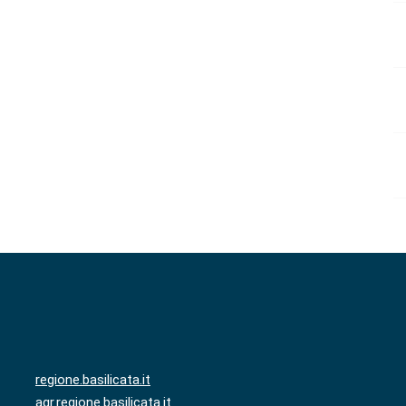
regione.basilicata.it
agr.regione.basilicata.it