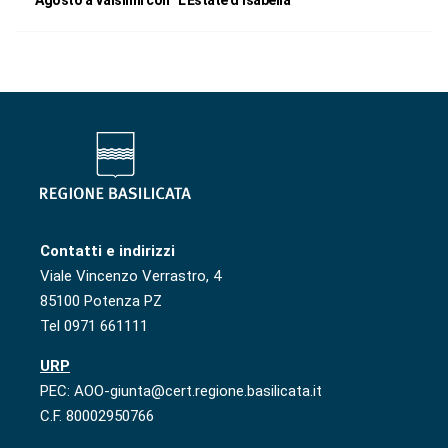
Contatti e indirizzi
Viale Vincenzo Verrastro, 4
85100 Potenza PZ
Tel 0971 661111
URP
PEC: AOO-giunta@cert.regione.basilicata.it
C.F. 80002950766