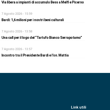
Via libera a impianti di accumulo Bess a Melfi e Picerno
7 Agosto 2026 - 15:59
Bardi: 1,6 milioni per i nostri beni culturali
7 Agosto 2026 - 13:58
Una call per il logo del “Tartufo Bianco Serrapotamo”
7 Agosto 2026 - 13:57
Incontro tra il Presidente Bardi e l’on. Mattia
Link utili