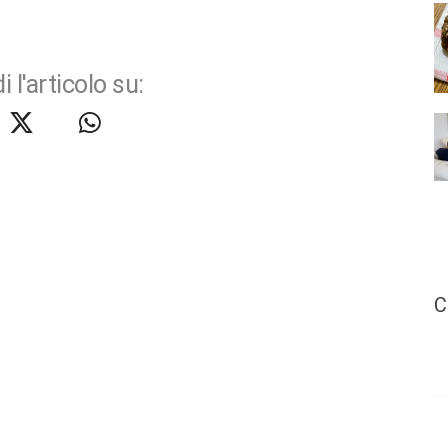
i l'articolo su:
C