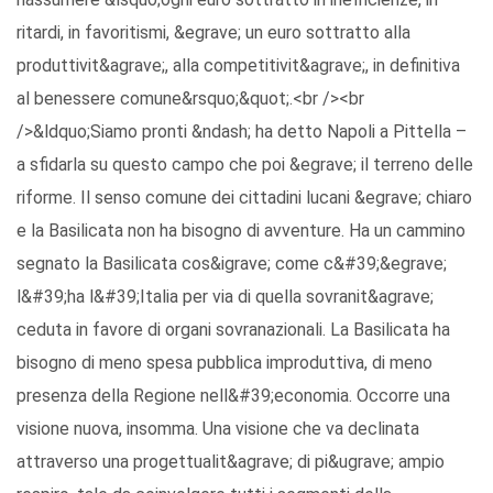
ritardi, in favoritismi, &egrave; un euro sottratto alla
produttivit&agrave;, alla competitivit&agrave;, in definitiva
al benessere comune&rsquo;&quot;.<br /><br
/>&ldquo;Siamo pronti &ndash; ha detto Napoli a Pittella –
a sfidarla su questo campo che poi &egrave; il terreno delle
riforme. Il senso comune dei cittadini lucani &egrave; chiaro
e la Basilicata non ha bisogno di avventure. Ha un cammino
segnato la Basilicata cos&igrave; come c&#39;&egrave;
l&#39;ha l&#39;Italia per via di quella sovranit&agrave;
ceduta in favore di organi sovranazionali. La Basilicata ha
bisogno di meno spesa pubblica improduttiva, di meno
presenza della Regione nell&#39;economia. Occorre una
visione nuova, insomma. Una visione che va declinata
attraverso una progettualit&agrave; di pi&ugrave; ampio