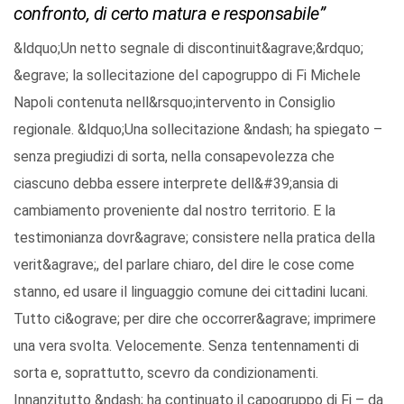
confronto, di certo matura e responsabile”
&ldquo;Un netto segnale di discontinuit&agrave;&rdquo;
&egrave; la sollecitazione del capogruppo di Fi Michele
Napoli contenuta nell&rsquo;intervento in Consiglio
regionale. &ldquo;Una sollecitazione &ndash; ha spiegato –
senza pregiudizi di sorta, nella consapevolezza che
ciascuno debba essere interprete dell&#39;ansia di
cambiamento proveniente dal nostro territorio. E la
testimonianza dovr&agrave; consistere nella pratica della
verit&agrave;, del parlare chiaro, del dire le cose come
stanno, ed usare il linguaggio comune dei cittadini lucani.
Tutto ci&ograve; per dire che occorrer&agrave; imprimere
una vera svolta. Velocemente. Senza tentennamenti di
sorta e, soprattutto, scevro da condizionamenti.
Innanzitutto &ndash; ha continuato il capogruppo di Fi – da