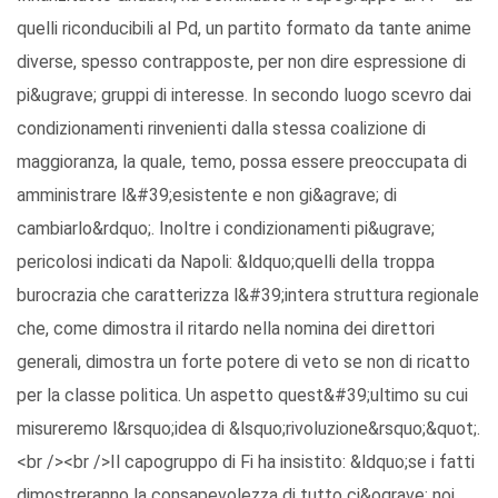
quelli riconducibili al Pd, un partito formato da tante anime
diverse, spesso contrapposte, per non dire espressione di
pi&ugrave; gruppi di interesse. In secondo luogo scevro dai
condizionamenti rinvenienti dalla stessa coalizione di
maggioranza, la quale, temo, possa essere preoccupata di
amministrare l&#39;esistente e non gi&agrave; di
cambiarlo&rdquo;. Inoltre i condizionamenti pi&ugrave;
pericolosi indicati da Napoli: &ldquo;quelli della troppa
burocrazia che caratterizza l&#39;intera struttura regionale
che, come dimostra il ritardo nella nomina dei direttori
generali, dimostra un forte potere di veto se non di ricatto
per la classe politica. Un aspetto quest&#39;ultimo su cui
misureremo l&rsquo;idea di &lsquo;rivoluzione&rsquo;&quot;.
<br /><br />Il capogruppo di Fi ha insistito: &ldquo;se i fatti
dimostreranno la consapevolezza di tutto ci&ograve; noi