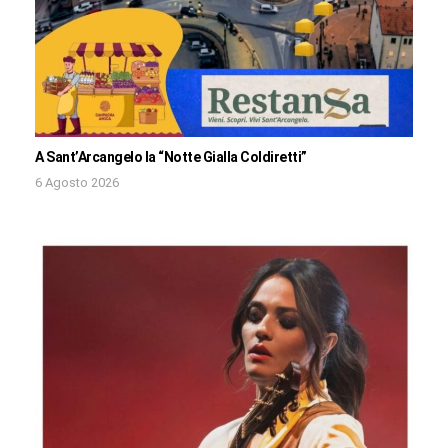
A Sant’Arcangelo la “Notte Gialla Coldiretti”
6 Agosto 2026