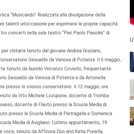
tica “Musicando” finalizzata alla divulgazione della
vani talenti un’occasione per esprimere le proprie capacità.
ro concerti nella sala teatro “Pier Paolo Pasolini” di
U
 per chitarra tenuto dal giovane Andrea Graziano,
l Conservatorio Gesualdo da Venosa di Potenza. Il 5 maggio,
rte tenuto da Aurelio Vincenzo Coviello, frequentante
atorio Gesualdo da Venosa di Potenza e da Antonella
ione presso lo stesso conservatorio. Il 12 maggio, ore
tenuto da Vito Michele Lozupone, docente di Tromba
osasso, docente di Flauto presso la Scuola Media di
lauto presso la Scuola Media di Pietragalla e Domenica
cuola Media di Avigliano. L'ultimo appuntamento, 19
 e voce, tenuto da Affìnora Duo and Katia Punella,