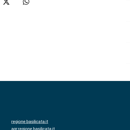
regione.basilicata.it
agr.regione.basilicata.it