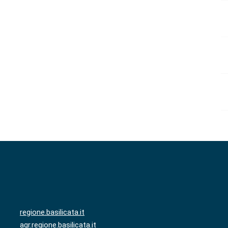
regione.basilicata.it
agr.regione.basilicata.it