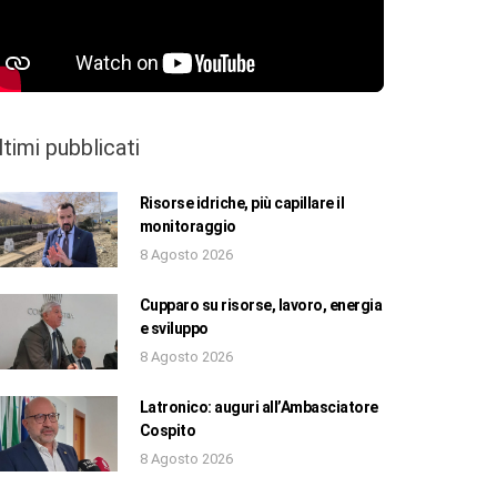
ltimi pubblicati
Risorse idriche, più capillare il
monitoraggio
8 Agosto 2026
Cupparo su risorse, lavoro, energia
e sviluppo
8 Agosto 2026
Latronico: auguri all’Ambasciatore
Cospito
8 Agosto 2026