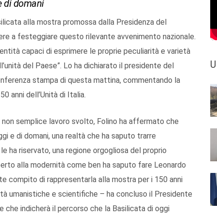
 e di domani
ilicata alla mostra promossa dalla Presidenza del
rere a festeggiare questo rilevante avvenimento nazionale.
dentità capaci di esprimere le proprie peculiarità e varietà
U
ll’unità del Paese”. Lo ha dichiarato il presidente del
 conferenza stampa di questa mattina, commentando la
 anni dell’Unità di Italia.
il non semplice lavoro svolto, Folino ha affermato che
i oggi e di domani, una realtà che ha saputo trarre
 le ha riservato, una regione orgogliosa del proprio
perto alla modernità come ben ha saputo fare Leonardo
tante compito di rappresentarla alla mostra per i 150 anni
acità umanistiche e scientifiche – ha concluso il Presidente
e che indicherà il percorso che la Basilicata di oggi