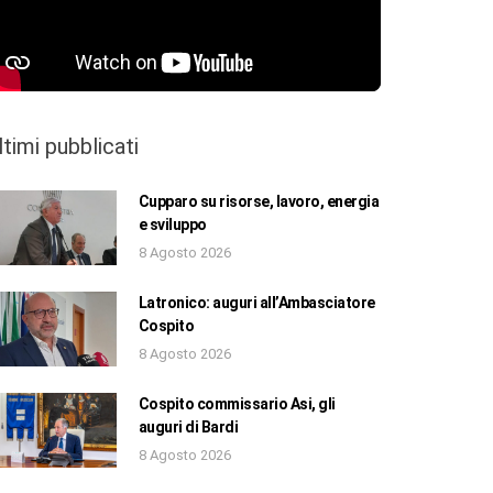
ltimi pubblicati
Cupparo su risorse, lavoro, energia
e sviluppo
8 Agosto 2026
Latronico: auguri all’Ambasciatore
Cospito
8 Agosto 2026
Cospito commissario Asi, gli
auguri di Bardi
8 Agosto 2026