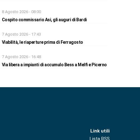
8 Agosto 2026 - 08:00
Cospito commissario Asi, gli auguri di Bardi
7 Agosto 2026 - 17:43
Viabilità, le riaperture prima di Ferragosto
7 Agosto 2026 - 16:48
Via libera a impianti di accumulo Bess a Melfi e Picerno
Link utili
Lista RSS