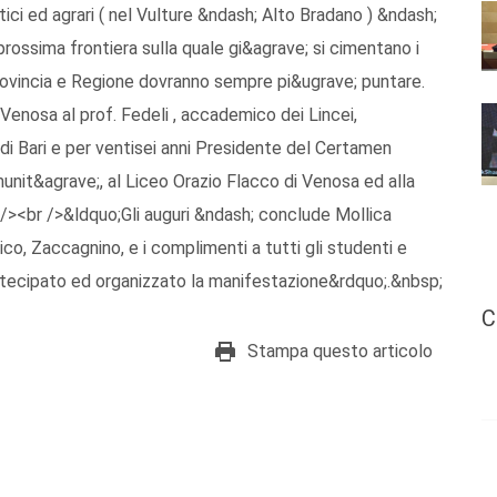
tistici ed agrari ( nel Vulture &ndash; Alto Bradano ) &ndash;
rossima frontiera sulla quale gi&agrave; si cimentano i
 Provincia e Regione dovranno sempre pi&ugrave; puntare.
 Venosa al prof. Fedeli , accademico dei Lincei,
i Bari e per ventisei anni Presidente del Certamen
munit&agrave;, al Liceo Orazio Flacco di Venosa ed alla
/><br />&ldquo;Gli auguri &ndash; conclude Mollica
co, Zaccagnino, e i complimenti a tutti gli studenti e
rtecipato ed organizzato la manifestazione&rdquo;.&nbsp;
C
Stampa questo articolo