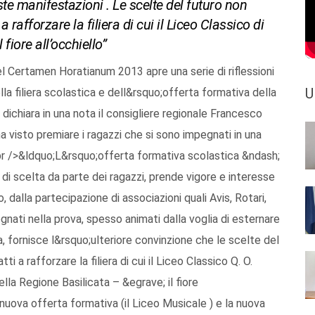
ste manifestazioni . Le scelte del futuro non
afforzare la filiera di cui il Liceo Classico di
 fiore all’occhiello”
 Certamen Horatianum 2013 apre una serie di riflessioni
U
la filiera scolastica e dell&rsquo;offerta formativa della
ichiara in una nota il consigliere regionale Francesco
a visto premiare i ragazzi che si sono impegnati in una
><br />&ldquo;L&rsquo;offerta formativa scolastica &ndash;
di scelta da parte dei ragazzi, prende vigore e interesse
, dalla partecipazione di associazioni quali Avis, Rotari,
gnati nella prova, spesso animati dalla voglia di esternare
a, fornisce l&rsquo;ulteriore convinzione che le scelte del
a rafforzare la filiera di cui il Liceo Classico Q. O.
lla Regione Basilicata – &egrave; il fiore
nuova offerta formativa (il Liceo Musicale ) e la nuova