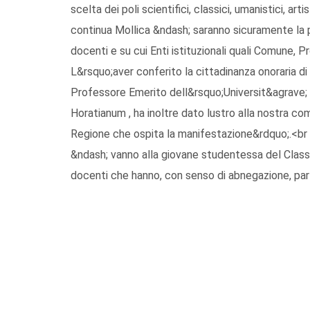
scelta dei poli scientifici, classici, umanistici, ar
continua Mollica &ndash; saranno sicuramente la p
docenti e su cui Enti istituzionali quali Comune,
L&rsquo;aver conferito la cittadinanza onoraria di
Professore Emerito dell&rsquo;Universit&agrave; d
Horatianum , ha inoltre dato lustro alla nostra co
Regione che ospita la manifestazione&rdquo;.<br 
&ndash; vanno alla giovane studentessa del Classi
docenti che hanno, con senso di abnegazione, pa