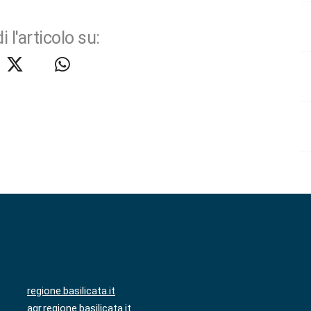
i l'articolo su:
regione.basilicata.it
agr.regione.basilicata.it