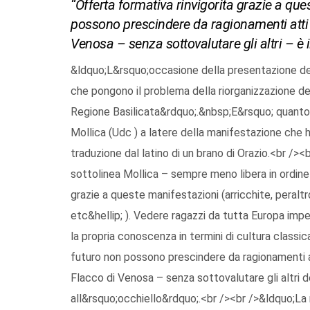
“Offerta formativa rinvigorita grazie a que
possono prescindere da ragionamenti atti a r
Venosa – senza sottovalutare gli altri – è il
&ldquo;L&rsquo;occasione della presentazione del
che pongono il problema della riorganizzazione del
Regione Basilicata&rdquo;.&nbsp;E&rsquo; quanto d
Mollica (Udc ) a latere della manifestazione che h
traduzione dal latino di un brano di Orazio.<br /
sottolinea Mollica – sempre meno libera in ordine 
grazie a queste manifestazioni (arricchite, peraltro
etc&hellip; ). Vedere ragazzi da tutta Europa impe
la propria conoscenza in termini di cultura classic
futuro non possono prescindere da ragionamenti atti 
Flacco di Venosa – senza sottovalutare gli altri de
all&rsquo;occhiello&rdquo;.<br /><br />&ldquo;La 