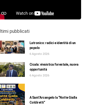
ltimi pubblicati
Latronico: radici e identità di un
popolo
6 Agosto 2026
Cicala: vivaistica forestale, nuova
opportunità
6 Agosto 2026
A Sant’Arcangelo la “Notte Gialla
Coldiretti”