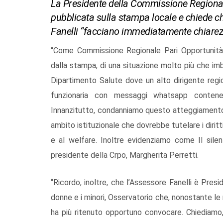
La Presidente della Commissione Regional
pubblicata sulla stampa locale e chiede che
Fanelli “facciano immediatamente chiarez
“Come Commissione Regionale Pari Opportunità
dalla stampa, di una situazione molto più che im
Dipartimento Salute dove un alto dirigente regi
funzionaria con messaggi whatsapp contenenti
Innanzitutto, condanniamo questo atteggiamento s
ambito istituzionale che dovrebbe tutelare i diritti d
e al welfare. Inoltre evidenziamo come Il silen
presidente della Crpo, Margherita Perretti.
“Ricordo, inoltre, che l’Assessore Fanelli è Pres
donne e i minori, Osservatorio che, nonostante le 
ha più ritenuto opportuno convocare. Chiediamo, 