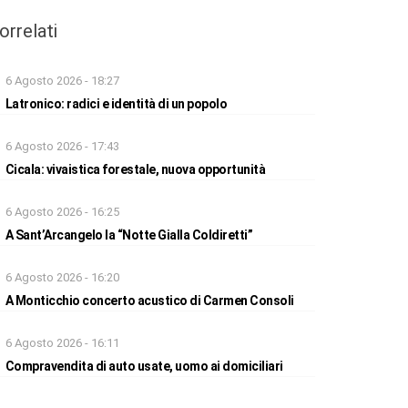
orrelati
6 Agosto 2026 - 18:27
Latronico: radici e identità di un popolo
6 Agosto 2026 - 17:43
Cicala: vivaistica forestale, nuova opportunità
6 Agosto 2026 - 16:25
A Sant’Arcangelo la “Notte Gialla Coldiretti”
6 Agosto 2026 - 16:20
A Monticchio concerto acustico di Carmen Consoli
6 Agosto 2026 - 16:11
Compravendita di auto usate, uomo ai domiciliari