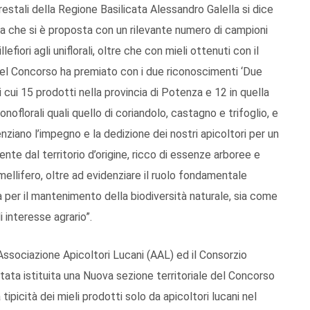
orestali della Regione Basilicata Alessandro Galella si dice
ta che si è proposta con un rilevante numero di campioni
fiori agli uniflorali, oltre che con mieli ottenuti con il
del Concorso ha premiato con i due riconoscimenti ‘Due
i cui 15 prodotti nella provincia di Potenza e 12 in quella
onoflorali quali quello di coriandolo, castagno e trifoglio, e
idenziano l’impegno e la dedizione dei nostri apicoltori per un
te dal territorio d’origine, ricco di essenze arboree e
o mellifero, oltre ad evidenziare il ruolo fondamentale
ia per il mantenimento della biodiversità naturale, sia come
 interesse agrario”.
Associazione Apicoltori Lucani (AAL) ed il Consorzio
stata istituita una Nuova sezione territoriale del Concorso
la tipicità dei mieli prodotti solo da apicoltori lucani nel