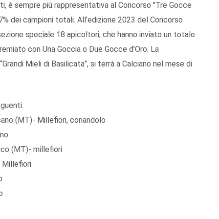
fatti, è sempre più rappresentativa al Concorso "Tre Gocce
l 7% dei campioni totali. All’edizione 2023 del Concorso
zione speciale 18 apicoltori, che hanno inviato un totale
o premiato con Una Goccia o Due Gocce d’Oro. La
randi Mieli di Basilicata”, si terrà a Calciano nel mese di
guenti:
ano (MT)- Millefiori, coriandolo
gno
co (MT)- millefiori
Millefiori
o
o