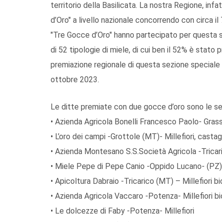
territorio della Basilicata. La nostra Regione, in
d’Oro" a livello nazionale concorrendo con circa i
"Tre Gocce d’Oro" hanno partecipato per questa se
di 52 tipologie di miele, di cui ben il 52% è stat
premiazione regionale di questa sezione speciale “G
ottobre 2023.
Le ditte premiate con due gocce d’oro sono le se
• Azienda Agricola Bonelli Francesco Paolo- Grass
• L’oro dei campi -Grottole (MT)- Millefiori, casta
• Azienda Montesano S.S.Società Agricola -Tricari
• Miele Pepe di Pepe Canio -Oppido Lucano- (PZ) 
• Apicoltura Dabraio -Tricarico (MT) – Millefiori bi
• Azienda Agricola Vaccaro -Potenza- Millefiori bi
• Le dolcezze di Faby -Potenza- Millefiori