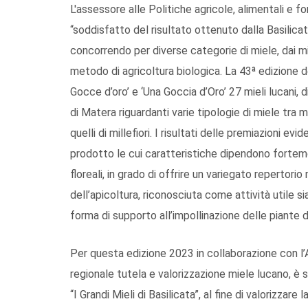
L'assessore alle Politiche agricole, alimentali e f
“soddisfatto del risultato ottenuto dalla Basilica
concorrendo per diverse categorie di miele, dai mille
metodo di agricoltura biologica. La 43ª edizione 
Gocce d’oro’ e ‘Una Goccia d’Oro’ 27 mieli lucani, d
di Matera riguardanti varie tipologie di miele tra m
quelli di millefiori. I risultati delle premiazioni ev
prodotto le cui caratteristiche dipendono fortemen
floreali, in grado di offrire un variegato repertori
dell’apicoltura, riconosciuta come attività utile s
forma di supporto all’impollinazione delle piante di
Per questa edizione 2023 in collaborazione con l’
regionale tutela e valorizzazione miele lucano, è 
“I Grandi Mieli di Basilicata”, al fine di valorizzare 