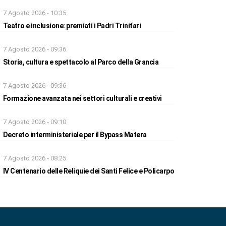
7 Agosto 2026 - 10:35
Teatro e inclusione: premiati i Padri Trinitari
7 Agosto 2026 - 09:36
Storia, cultura e spettacolo al Parco della Grancia
7 Agosto 2026 - 09:36
Formazione avanzata nei settori culturali e creativi
7 Agosto 2026 - 09:10
Decreto interministeriale per il Bypass Matera
7 Agosto 2026 - 08:25
IV Centenario delle Reliquie dei Santi Felice e Policarpo