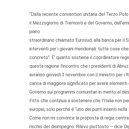
“Dalla recente convention unitaria del Terzo Pol
il Mezzogiorno di Tremonti e del Governo, dall’emis
piano
straordinario chiamato Eurosud, alla banca per il 
interventi per i giovani meridionali: tutte cose che
concreto”. E’ quanto sostiene il coordinatore regio
questa ragione l’incontro che i presidenti di Abruzz
avranno giovedì 3 novembre con il ministro per i R
carica di maggiore significato per avere elementi 
Governo sui programmi comunitari in merito al dest
Fitto che continua a sostenere che l’Italia non per
europei, solo perché è “uno dei punti inseriti nella
Come non mi convince la proposta di regia centralis
rischio del disimpegno. Rilevo piuttosto – dice D