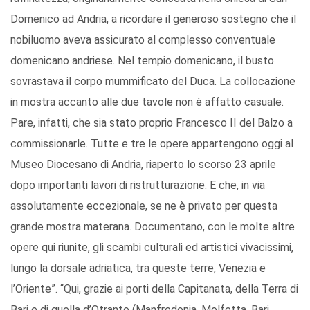
Domenico ad Andria, a ricordare il generoso sostegno che il
nobiluomo aveva assicurato al complesso conventuale
domenicano andriese. Nel tempio domenicano, il busto
sovrastava il corpo mummificato del Duca. La collocazione
in mostra accanto alle due tavole non è affatto casuale.
Pare, infatti, che sia stato proprio Francesco II del Balzo a
commissionarle. Tutte e tre le opere appartengono oggi al
Museo Diocesano di Andria, riaperto lo scorso 23 aprile
dopo importanti lavori di ristrutturazione. E che, in via
assolutamente eccezionale, se ne è privato per questa
grande mostra materana. Documentano, con le molte altre
opere qui riunite, gli scambi culturali ed artistici vivacissimi,
lungo la dorsale adriatica, tra queste terre, Venezia e
l’Oriente”. “Qui, grazie ai porti della Capitanata, della Terra di
Bari e di quella d’Otranto (Manfredonia, Molfetta, Bari,