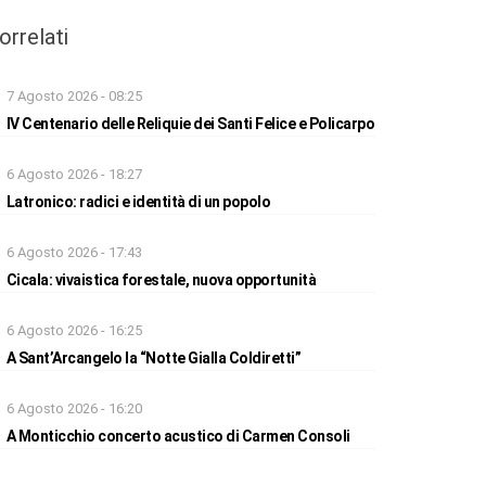
orrelati
7 Agosto 2026 - 08:25
IV Centenario delle Reliquie dei Santi Felice e Policarpo
6 Agosto 2026 - 18:27
Latronico: radici e identità di un popolo
6 Agosto 2026 - 17:43
Cicala: vivaistica forestale, nuova opportunità
6 Agosto 2026 - 16:25
A Sant’Arcangelo la “Notte Gialla Coldiretti”
6 Agosto 2026 - 16:20
A Monticchio concerto acustico di Carmen Consoli