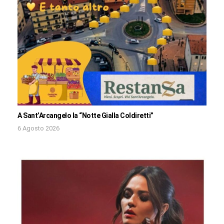
A Sant’Arcangelo la “Notte Gialla Coldiretti”
6 Agosto 2026