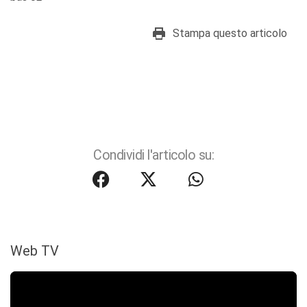
Stampa questo articolo
Condividi l'articolo su:
Web TV