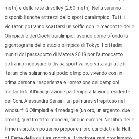
metri) e della rete di volley (2,60 metri). Nella saranno
disponibili anche attrezzi dello sport paralimpico. Tutti i
visitatori potranno scattarsi un selfie con le mascotte delle
Olimpiadi e dei Giochi paralimpici, avendo come sfondo la
gigantografia dello stadio olimpico di Tokyo. I cittadini
muniti del passaporto di Matera 2019 per l’autoscatto
potranno indossare la divisa sportiva riservata agli atleti
italiani che saliranno sul podio olimpico, vivendo così in
prima persona l’esperienza e l’emozione dei campioni
medagliati. All’inaugurazione parteciperà la vicepresidente
del Coni, Alessandra Sensini, un palmares strepitoso nel
windsurf: 6 Olimpiadi e 4 medaglie (un oro, un argento, due
bronzi), quattro titoli mondiali, cinque europei. Nel libro delle
firme i visitatori potranno proporre i loro candidati alla Hall
of Fame della cultura sportiva. Il vincitore sarà proclamato