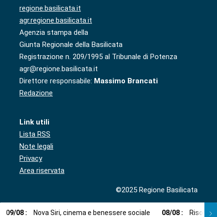
regione.basilicata.it
agr.regione.basilicata.it
Agenzia stampa della
Giunta Regionale della Basilicata
Registrazione n. 209/1995 al Tribunale di Potenza
agr@regione.basilicata.it
Direttore responsabile:
Massimo Brancati
Redazione
Link utili
Lista RSS
Note legali
Privacy
Area riservata
©2025 Regione Basilicata
09
/
08
:
Nova Siri, cinema e benessere sociale
08
/
08
:
Risorse i