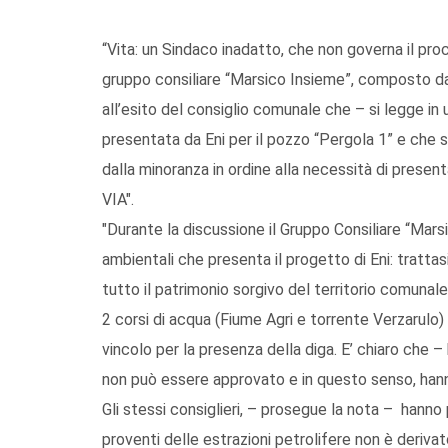
“Vita: un Sindaco inadatto, che non governa il pr
gruppo consiliare “Marsico Insieme”, composto d
all’esito del consiglio comunale che – si legge in
presentata da Eni per il pozzo “Pergola 1” e che 
dalla minoranza in ordine alla necessità di presen
VIA".
"Durante la discussione il Gruppo Consiliare “Mars
ambientali che presenta il progetto di Eni: tratta
tutto il patrimonio sorgivo del territorio comun
2 corsi di acqua (Fiume Agri e torrente Verzarulo)
vincolo per la presenza della diga. E’ chiaro che –
non può essere approvato e in questo senso, hanno 
Gli stessi consiglieri, – prosegue la nota – hanno
proventi delle estrazioni petrolifere non è deriva