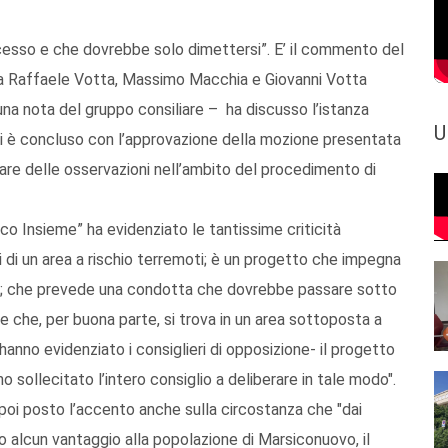
ocesso e che dovrebbe solo dimettersi”. E’ il commento del
a Raffaele Votta, Massimo Macchia e Giovanni Votta
 una nota del gruppo consiliare – ha discusso l’istanza
U
si è concluso con l’approvazione della mozione presentata
tare delle osservazioni nell’ambito del procedimento di
ico Insieme” ha evidenziato le tantissime criticità
si di un area a rischio terremoti; è un progetto che impegna
ale; che prevede una condotta che dovrebbe passare sotto
 e che, per buona parte, si trova in un area sottoposta a
 hanno evidenziato i consiglieri di opposizione- il progetto
sollecitato l’intero consiglio a deliberare in tale modo".
 poi posto l’accento anche sulla circostanza che "dai
to alcun vantaggio alla popolazione di Marsiconuovo, il