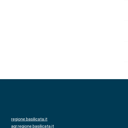
regione.basilicata.it
agr.regione.basilicata.it