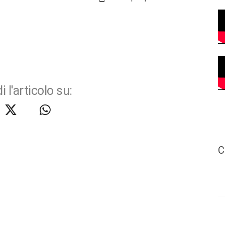
i l'articolo su:
C