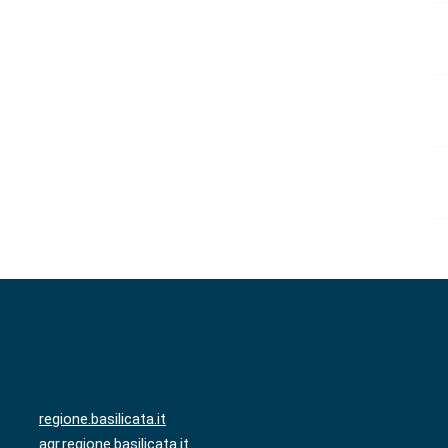
regione.basilicata.it
agr.regione.basilicata.it