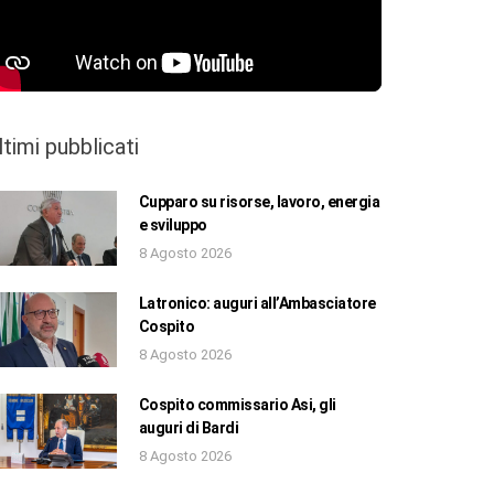
ltimi pubblicati
Cupparo su risorse, lavoro, energia
e sviluppo
8 Agosto 2026
Latronico: auguri all’Ambasciatore
Cospito
8 Agosto 2026
Cospito commissario Asi, gli
auguri di Bardi
8 Agosto 2026