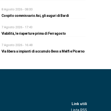
8 Agosto 2026 - 08:00
Cospito commissario Asi, gli auguri di Bardi
7 Agosto 2026 - 17:43
Viabilità, le riaperture prima di Ferragosto
7 Agosto 2026 - 16:48
Via libera a impianti di accumulo Bess a Melfi e Picerno
Link utili
Lista RSS