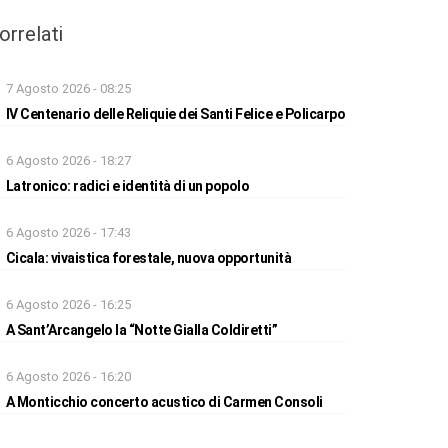
orrelati
7 Agosto 2026 - 08:25
IV Centenario delle Reliquie dei Santi Felice e Policarpo
6 Agosto 2026 - 18:27
Latronico: radici e identità di un popolo
6 Agosto 2026 - 17:43
Cicala: vivaistica forestale, nuova opportunità
6 Agosto 2026 - 16:25
A Sant’Arcangelo la “Notte Gialla Coldiretti”
6 Agosto 2026 - 16:20
A Monticchio concerto acustico di Carmen Consoli