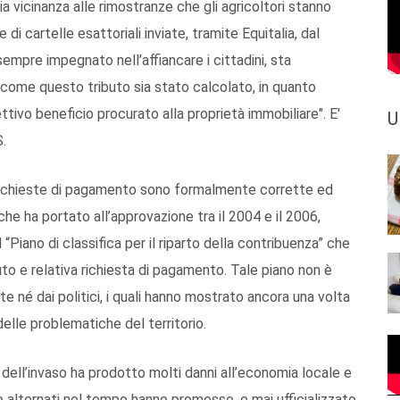
 vicinanza alle rimostranze che gli agricoltori stanno
di cartelle esattoriali inviate, tramite Equitalia, dal
sempre impegnato nell’affiancare i cittadini, sta
come questo tributo sia stato calcolato, in quanto
ttivo beneficio procurato alla proprietà immobiliare". E'
U
.
 richieste di pagamento sono formalmente corrette ed
che ha portato all’approvazione tra il 2004 e il 2006,
“Piano di classifica per il riparto della contribuenza” che
uto e relativa richiesta di pagamento. Tale piano non è
 né dai politici, i quali hanno mostrato ancora una volta
elle problematiche del territorio.
dell’invaso ha prodotto molti danni all’economia locale e
no alternati nel tempo hanno promesso, e mai ufficializzato