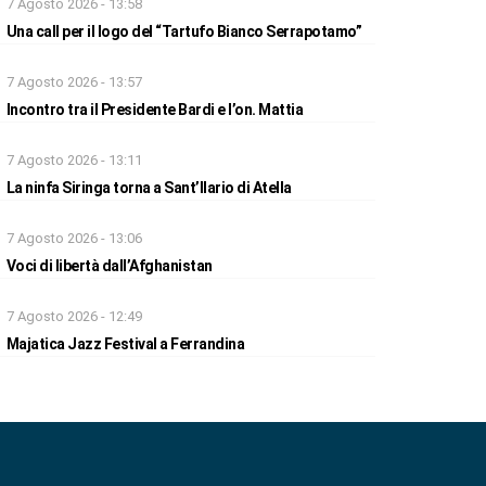
7 Agosto 2026 - 13:58
Una call per il logo del “Tartufo Bianco Serrapotamo”
7 Agosto 2026 - 13:57
Incontro tra il Presidente Bardi e l’on. Mattia
7 Agosto 2026 - 13:11
La ninfa Siringa torna a Sant’Ilario di Atella
7 Agosto 2026 - 13:06
Voci di libertà dall’Afghanistan
7 Agosto 2026 - 12:49
Majatica Jazz Festival a Ferrandina