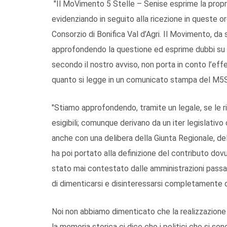
"Il MoVimento 5 Stelle – Senise esprime la propria
evidenziando in seguito alla ricezione in queste ore 
Consorzio di Bonifica Val d’Agri. Il Movimento, da 
approfondendo la questione ed esprime dubbi su 
secondo il nostro avviso, non porta in conto l’effe
quanto si legge in un comunicato stampa del M5S
"Stiamo approfondendo, tramite un legale, se le
esigibili; comunque derivano da un iter legislativo 
anche con una delibera della Giunta Regionale, del 
ha poi portato alla definizione del contributo dov
stato mai contestato dalle amministrazioni passate
di dimenticarsi e disinteressarsi completamente d
Noi non abbiamo dimenticato che la realizzazione 
la memoria storica ci dice che i politici che si so